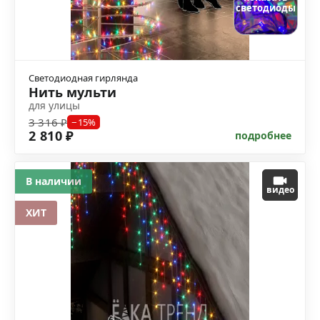
светодиоды
Светодиодная гирлянда
Нить мульти
для улицы
3 316 ₽
−15%
2 810 ₽
подробнее
В наличии
видео
ХИТ