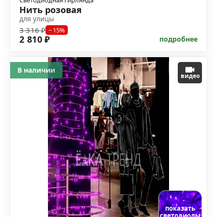
Светодиодная гирлянда
Нить розовая
для улицы
3 316 ₽
−15%
2 810 ₽
подробнее
В наличии
видео
показать
светодиоды