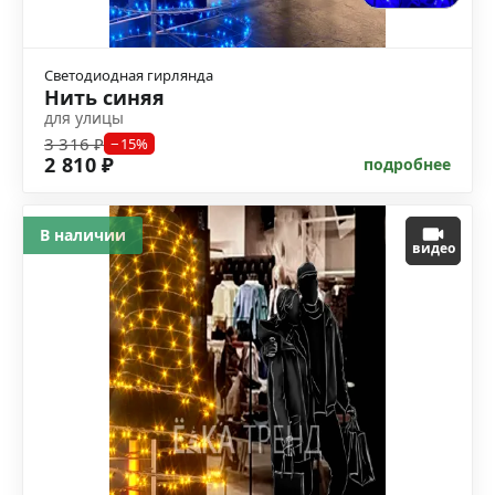
Светодиодная гирлянда
Нить синяя
для улицы
3 316 ₽
−15%
2 810 ₽
подробнее
В наличии
видео