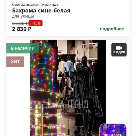
Светодиодная гирлянда
Бахрома сине-белая
для улицы
3 338 ₽
−15%
2 830 ₽
подробнее
В наличии
видео
ХИТ
показать