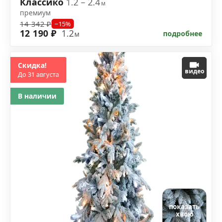
Классико
1.2 – 2.4
м
премиум
14 342 ₽
−15%
12 190 ₽
1.2
подробнее
м
Скидка!
видео
До 31 августа
В наличии
показать
хвою