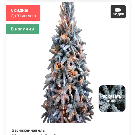
Скидка!
видео
До 31 августа
В наличии
показать
хвою
Заснеженная ель