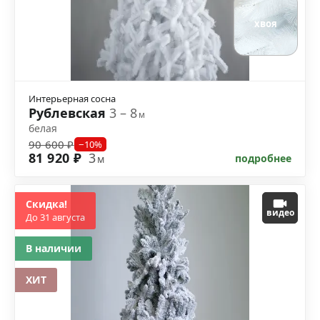
хвоя
Интерьерная сосна
Рублевская
3 – 8
м
белая
90 600 ₽
−10%
81 920 ₽
3
подробнее
м
Скидка!
видео
До 31 августа
В наличии
ХИТ