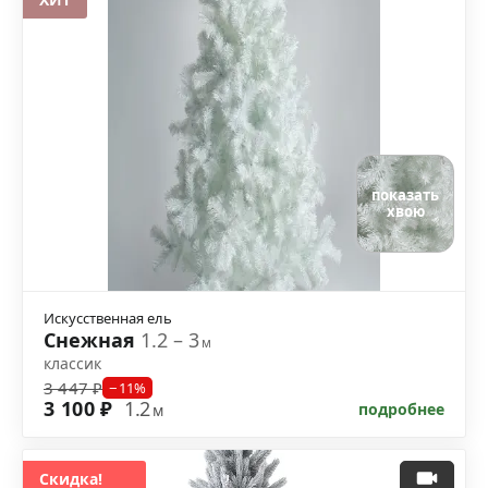
показать
хвою
Искусственная ель
Снежная
1.2 – 3
м
классик
3 447 ₽
−11%
3 100 ₽
1.2
подробнее
м
Скидка!