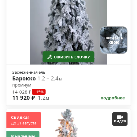
показать
хвою
ОЖИВИТЬ ЁЛОЧКУ
Заснеженная ель
Барокко
1.2 – 2.4
м
премиум
14 028 ₽
−15%
11 920 ₽
1.2
подробнее
м
Скидка!
видео
До 31 августа
В наличии