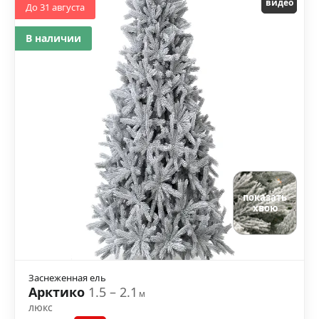
видео
До 31 августа
В наличии
показать
хвою
Заснеженная ель
Арктико
1.5 – 2.1
м
люкс