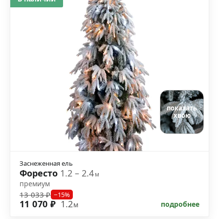
показать
хвою
Заснеженная ель
Форесто
1.2 – 2.4
м
премиум
13 033 ₽
−15%
11 070 ₽
1.2
подробнее
м