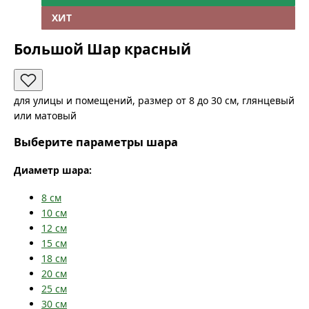
ХИТ
Большой Шар красный
для улицы и помещений, размер от 8 до 30 см, глянцевый
или матовый
Выберите параметры шара
Диаметр шара:
8
см
10
см
12
см
15
см
18
см
20
см
25
см
30
см