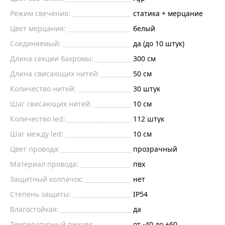
Режим свечения:
статика + мерцание
Цвет мерцания:
белый
Соединяемый:
да (до 10 штук)
Длина секции бахромы:
300 см
Длина свисающих нитей:
50 см
Количество нитей:
30 штук
Шаг свисающих нитей:
10 см
Количество led:
112 штук
Шаг между led:
10 см
Цвет провода:
прозрачный
Материал провода:
пвх
Защитный колпачок:
нет
Степень защиты:
IP54
Влагостойкая:
да
Температурный режим:
от -40 до +60