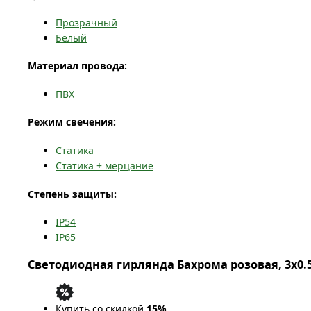
Прозрачный
Белый
Материал провода:
ПВХ
Режим свечения:
Статика
Статика + мерцание
Степень защиты:
IP54
IP65
Светодиодная гирлянда Бахрома розовая, 3x0.5 
Купить со скидкой
15%