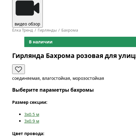
видео обзор
Ёлка Тренд
Гирлянды
Бахрома
В наличии
Гирлянда Бахрома розовая для ули
соединяемая, влагостойкая, морозостойкая
Выберите параметры бахромы
Размер секции:
3x0.5
м
3x0.9
м
Цвет провода: