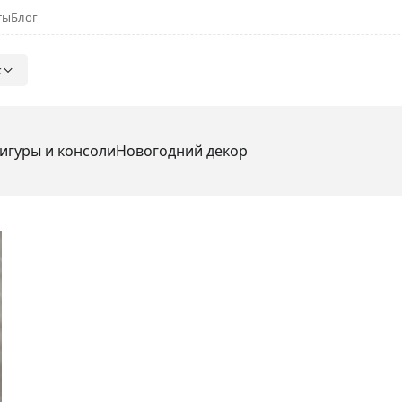
ты
Блог
к
игуры и консоли
Новогодний декор