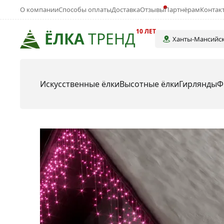
О компании
Способы оплаты
Доставка
Отзывы
Партнёрам
Контак
10 ЛЕТ
ЁЛКА
ТРЕНД
Ханты-Мансийс
Искусственные ёлки
Высотные ёлки
Гирлянды
Ф