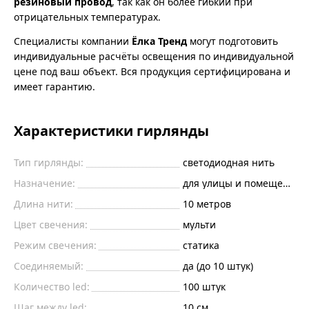
резиновый провод
, так как он более гибкий при
отрицательных температурах.
Специалисты компании
Ёлка Тренд
могут подготовить
индивидуальные расчёты освещения по индивидуальной
цене под ваш объект. Вся продукция сертифицирована и
имеет гарантию.
Характеристики гирлянды
Тип гирлянды:
светодиодная нить
Назначение:
для улицы и помещений
Длина нити:
10
метров
Цвет свечения:
мульти
Режим свечения:
статика
Соединяемый:
да (до 10 штук)
Количество led:
100
штук
Шаг между led:
10
см