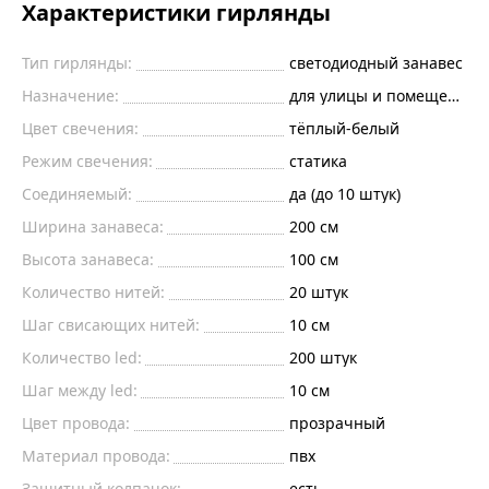
Характеристики гирлянды
Тип гирлянды:
светодиодный занавес
Назначение:
для улицы и помещений
Цвет свечения:
тёплый-белый
Режим свечения:
статика
Соединяемый:
да (до 10 штук)
Ширина занавеса:
200
см
Высота занавеса:
100
см
Количество нитей:
20
штук
Шаг свисающих нитей:
10
см
Количество led:
200
штук
Шаг между led:
10
см
Цвет провода:
прозрачный
Материал провода:
пвх
Защитный колпачок:
есть