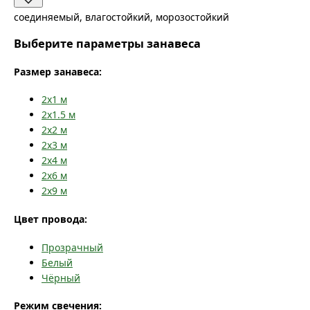
соединяемый, влагостойкий, морозостойкий
Выберите параметры занавеса
Размер занавеса:
2x1
м
2x1.5
м
2x2
м
2x3
м
2x4
м
2x6
м
2x9
м
Цвет провода:
Прозрачный
Белый
Чёрный
Режим свечения: