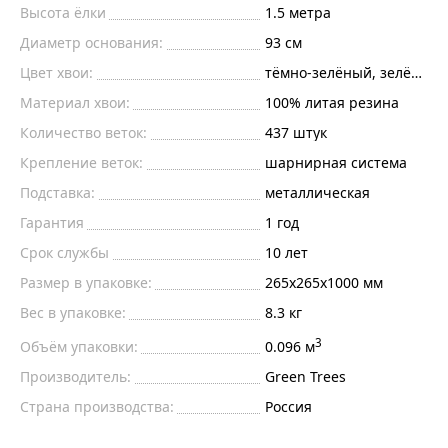
Высота ёлки
1.5
метра
Диаметр основания:
93
см
Цвет хвои:
тёмно-зелёный, зелёные 
Материал хвои:
100% литая резина
Количество веток:
437
штук
Крепление веток:
шарнирная система
Подставка:
металлическая
Гарантия
1 год
Срок службы
10 лет
Размер в упаковке:
265х265х1000 мм
Вес в упаковке:
8.3 кг
3
Объём упаковки:
0.096 м
Производитель:
Green Trees
Страна производства:
Россия