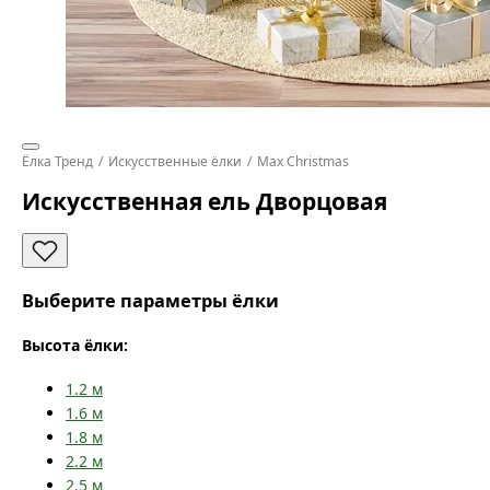
Ёлка Тренд
Искусственные ёлки
Max Christmas
Искусственная ель Дворцовая
Выберите параметры ёлки
Высота ёлки:
1.2
м
1.6
м
1.8
м
2.2
м
2.5
м