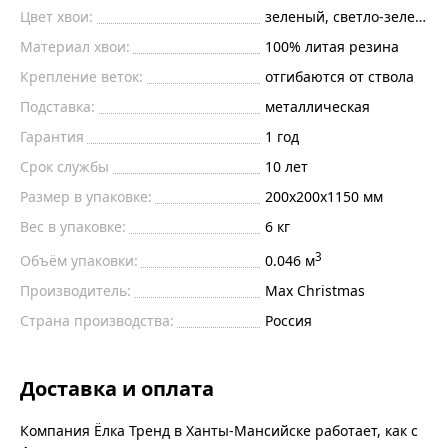
Цвет хвои:
зеленый, светло-зеленые
Материал хвои:
100% литая резина
Крепление веток:
отгибаются от ствола
Подставка:
металлическая
Гарантия
1 год
Срок службы
10 лет
Размер в упаковке:
200х200х1150 мм
Вес в упаковке:
6 кг
3
Объём упаковки:
0.046 м
Производитель:
Max Christmas
Страна производства:
Россия
Доставка и оплата
Компания Ёлка Тренд в Ханты-Мансийске работает, как с