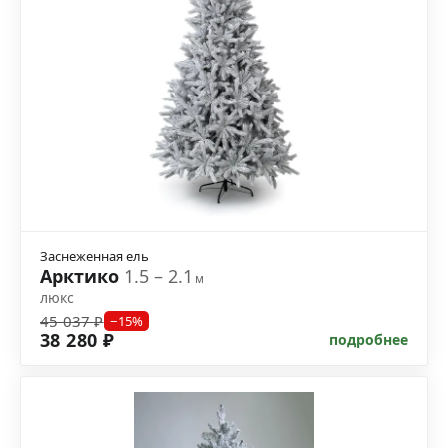
Заснеженная ель
Арктико
1.5 – 2.1
м
люкс
45 037 ₽
−15%
38 280 ₽
подробнее