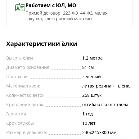
Работаем с ЮЛ, МО
Прямой договор, 223-ФЗ, 44-ФЗ, малая
закупка, электронный магазин
Характеристики ёлки
Высота ёлки
1.2
метра
Диаметр основания:
81
см
Цвет хвои:
зеленый
Материал хвои:
литая резина + плёнка пв
Количество веток:
268
штук
Крепление веток:
отгибаются от ствола
Гарантия
1 год
Срок службы
10 лет
Размер в упаковке:
240х245х800 мм