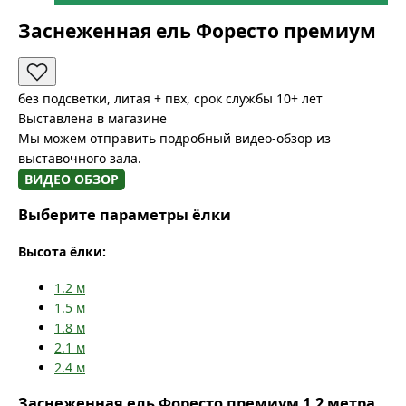
Заснеженная ель Форесто премиум
без подсветки, литая + пвх, срок службы 10+ лет
Выставлена в магазине
Мы можем отправить подробный видео-обзор из
выставочного зала.
ВИДЕО ОБЗОР
Выберите параметры ёлки
Высота ёлки:
1.2
м
1.5
м
1.8
м
2.1
м
2.4
м
Заснеженная ель Форесто премиум 1.2 метра