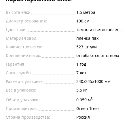
Высота ёлки
1.5
метра
Диаметр основания:
100
см
Цвет хвои:
темно и светло-зеленый
Материал хвои:
плёнка пвх
Количество веток:
523
штуки
Крепление веток:
отгибаются от ствола
Гарантия
1 год
Срок службы
7 лет
Размер в упаковке:
240х245х1000 мм
Вес в упаковке:
5.5 кг
3
Объём упаковки:
0.059 м
Производитель:
Green Trees
Страна производства:
Россия