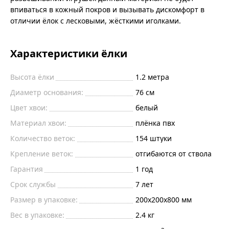
впиваться в кожный покров и вызывать дискомфорт в
отличии ёлок с лесковыми, жёсткими иголками.
Характеристики ёлки
Высота ёлки
1.2
метра
Диаметр основания:
76
см
Цвет хвои:
белый
Материал хвои:
плёнка пвх
Количество веток:
154
штуки
Крепление веток:
отгибаются от ствола
Гарантия
1 год
Срок службы
7 лет
Размер в упаковке:
200х200х800 мм
Вес в упаковке:
2.4 кг