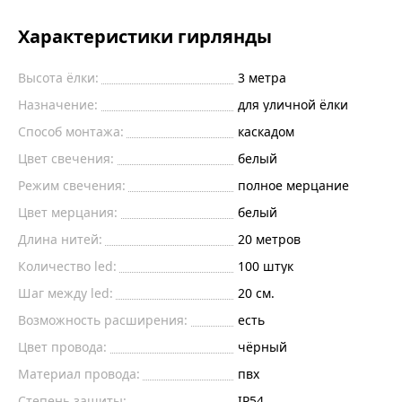
Характеристики гирлянды
Высота ёлки:
3 метра
Назначение:
для уличной ёлки
Способ монтажа:
каскадом
Цвет свечения:
белый
Режим свечения:
полное мерцание
Цвет мерцания:
белый
Длина нитей:
20 метров
Количество led:
100 штук
Шаг между led:
20 см.
Возможность расширения:
есть
Цвет провода:
чёрный
Материал провода:
пвх
Степень защиты:
IP54