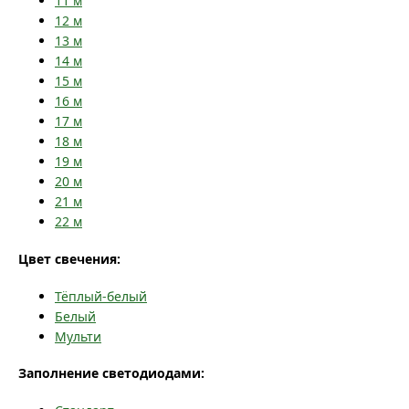
11
м
12
м
13
м
14
м
15
м
16
м
17
м
18
м
19
м
20
м
21
м
22
м
Цвет свечения:
Тёплый-белый
Белый
Мульти
Заполнение светодиодами: