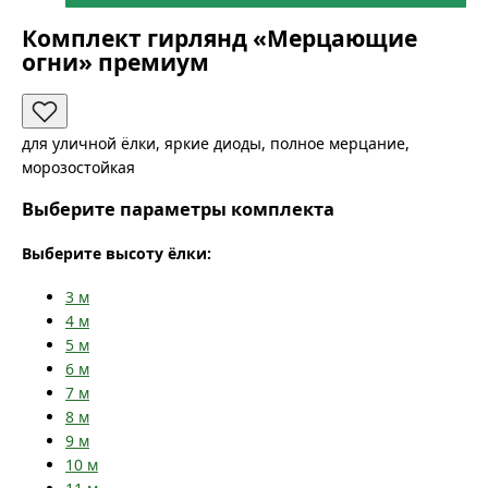
Комплект гирлянд «Мерцающие
огни» премиум
для уличной ёлки, яркие диоды, полное мерцание,
морозостойкая
Выберите параметры комплекта
Выберите высоту ёлки:
3
м
4
м
5
м
6
м
7
м
8
м
9
м
10
м