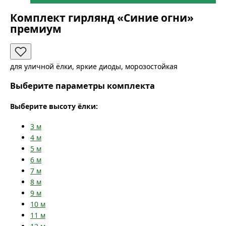
Комплект гирлянд «Синие огни»
премиум
для уличной ёлки, яркие диоды, морозостойкая
Выберите параметры комплекта
Выберите высоту ёлки:
3
м
4
м
5
м
6
м
7
м
8
м
9
м
10
м
11
м