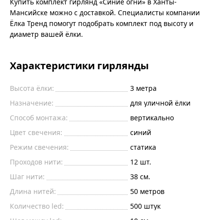
Купить комплект гирлянд «Синие огни» в Ханты-
Мансийске можно с доставкой. Специалисты компании
Ёлка Тренд помогут подобрать комплект под высоту и
диаметр вашей ёлки.
Характеристики гирлянды
Высота ёлки:
3 метра
Назначение:
для уличной ёлки
Способ монтажа:
вертикально
Цвет свечения:
синий
Режим свечения:
статика
Проходов нити:
12 шт.
Шаг нити:
38 см.
Длина нитей:
50 метров
Количество led:
500 штук