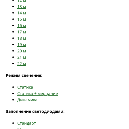
12
м
13
м
14
м
15
м
16
м
17
м
18
м
19
м
20
м
21
м
22
м
Режим свечения:
Статика
Статика + мерцание
Динамика
Заполнение светодиодами:
Стандарт