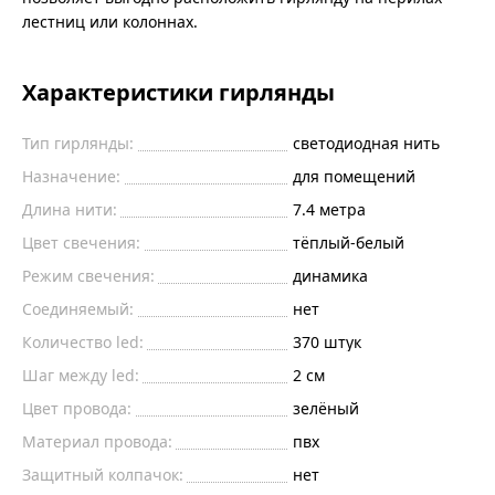
лестниц или колоннах.
Характеристики гирлянды
Тип гирлянды:
светодиодная нить
Назначение:
для помещений
Длина нити:
7.4
метра
Цвет свечения:
тёплый-белый
Режим свечения:
динамика
Соединяемый:
нет
Количество led:
370
штук
Шаг между led:
2
см
Цвет провода:
зелёный
Материал провода:
пвх
Защитный колпачок:
нет