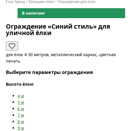
Ёлка Тренд
Большие ёлки
Ограждения для ёлок
В наличии
Ограждение «Синий стиль» для
уличной ёлки
для ёлок 4-30 метров, металлический каркас, цветная
печать
Выберите параметры ограждения
Высота ёлки:
4
м
5
м
6
м
7
м
8
м
9
м