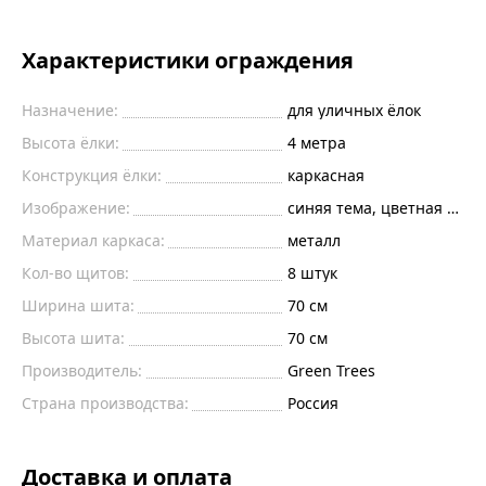
Характеристики ограждения
Назначение:
для уличных ёлок
Высота ёлки:
4 метра
Конструкция ёлки:
каркасная
Изображение:
синяя тема, цветная печа
Материал каркаса:
металл
Кол-во щитов:
8 штук
Ширина шита:
70
см
Высота шита:
70
см
Производитель:
Green Trees
Страна производства:
Россия
Доставка и оплата