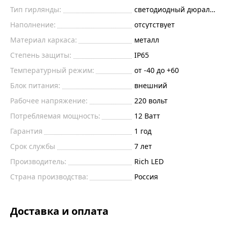
Тип гирлянды:
светодиодный дюралайт
Наполнение:
отсутствует
Материал каркаса:
металл
Степень защиты:
IP65
Температурный режим:
от -40 до +60
Блок питания:
внешний
Рабочее напряжение:
220
вольт
Потребляемая мощность:
12
Ватт
Гарантия
1 год
Срок службы
7 лет
Производитель:
Rich LED
Страна производства:
Россия
Доставка и оплата