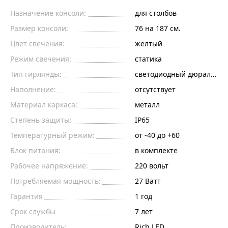
Назначение консоли:
для столбов
Размер консоли:
76 на 187 см.
Цвет свечения:
жёлтый
Режим свечения:
статика
Тип гирлянды:
светодиодный дюралайт
Наполнение:
отсутствует
Материал каркаса:
металл
Степень защиты:
IP65
Температурный режим:
от -40 до +60
Блок питания:
в комплекте
Рабочее напряжение:
220
вольт
Потребляемая мощность:
27
Ватт
Гарантия
1 год
Срок службы
7 лет
Производитель:
Rich LED