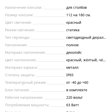
Назначение консоли:
для столбов
Размер консоли:
112 на 180 см.
Цвет свечения:
красный
Режим свечения:
статика
Тип гирлянды:
светодиодный дюралайт
Наполнение:
полное
Материал наполнения:
деколэйс
Цвет наполнения:
красный, жёлтый, чёрны
Материал каркаса:
металл
Степень защиты:
IP65
Температурный режим:
от -40 до +60
Блок питания:
в комплекте
Рабочее напряжение:
220
вольт
Потребляемая мощность:
63
Ватт