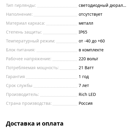
Тип гирлянды:
светодиодный дюралайт
Наполнение:
отсутствует
Материал каркаса:
металл
Степень защиты:
IP65
Температурный режим:
от -40 до +60
Блок питания:
в комплекте
Рабочее напряжение:
220
вольт
Потребляемая мощность:
21
Ватт
Гарантия
1 год
Срок службы
7 лет
Производитель:
Rich LED
Страна производства:
Россия
Доставка и оплата