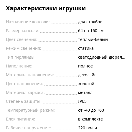
Характеристики игрушки
Назначение консоли:
для столбов
Размер консоли:
64 на 160 см.
Цвет свечения:
тёплый-белый
Режим свечения:
статика
Тип гирлянды:
светодиодный дюралайт
Наполнение:
полное
Материал наполнения:
деколэйс
Цвет наполнения:
золотой
Материал каркаса:
металл
Степень защиты:
IP65
Температурный режим:
от -40 до +60
Блок питания:
в комплекте
Рабочее напряжение:
220
вольт