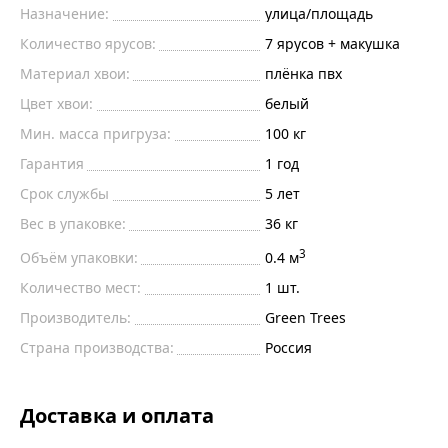
Назначение:
улица/площадь
Количество ярусов:
7 ярусов + макушка
Материал хвои:
плёнка пвх
Цвет хвои:
белый
Мин. масса пригруза:
100
кг
Гарантия
1 год
Срок службы
5 лет
Вес в упаковке:
36 кг
3
Объём упаковки:
0.4 м
Количество мест:
1 шт.
Производитель:
Green Trees
Страна производства:
Россия
Доставка и оплата