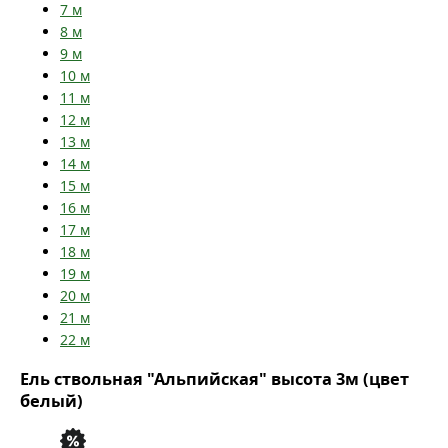
7
м
8
м
9
м
10
м
11
м
12
м
13
м
14
м
15
м
16
м
17
м
18
м
19
м
20
м
21
м
22
м
Ель ствольная "Альпийская" высота 3м (цвет
белый)