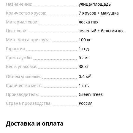
Назначение:
улица/площадь
Количество ярусов:
7 ярусов + макушка
Материал хвои:
леска пвх
Цвет хвои:
зелёный с белыми кончи
Мин. масса пригруза:
100
кг
Гарантия
1 год
Срок службы
5 лет
Вес в упаковке:
38 кг
3
Объём упаковки:
0.4 м
Количество мест:
1 шт.
Производитель:
Green Trees
Страна производства:
Россия
Доставка и оплата