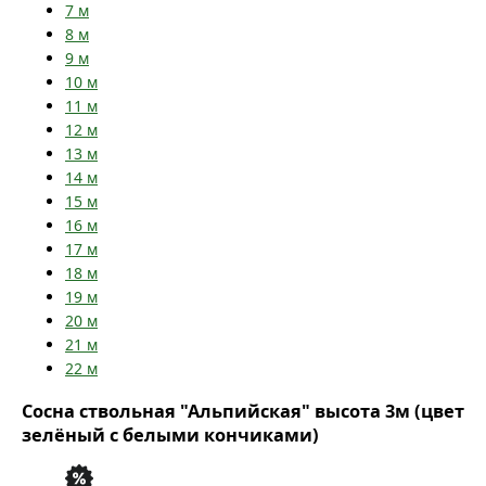
7
м
8
м
9
м
10
м
11
м
12
м
13
м
14
м
15
м
16
м
17
м
18
м
19
м
20
м
21
м
22
м
Сосна ствольная "Альпийская" высота 3м (цвет
зелёный с белыми кончиками)